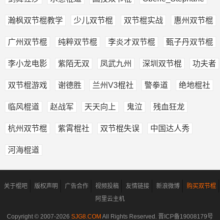
瀚枫双节棍教学
少儿双节棍
双节棍实战
惠州双节棍
广州双节棍
纯粹双节棍
李炎才双节棍
甄子丹双节棍
李小龙电影
紫陌无双
凤武九州
深圳双节棍
功夫者
双节棍游戏
谢德胜
兰州V3棍社
警拳道
绝地棍社
临风棍道
赵战军
天天向上
鬼泣
残血狂龙
杭州双节棍
紫霄棍社
双节棍失误
中国达人秀
河海棍道
关于棍吧
版权声明
广告合作
视频投稿
友情链接
新浪微博
购买双节棍
阿里云主机
Copyright © 2007-
2026
SJG8.COM
All Rights Reserved.
晋ICP备19008179号