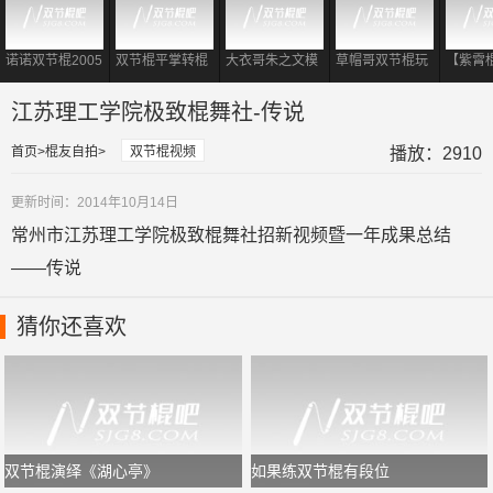
诺诺双节棍2005
双节棍平掌转棍
大衣哥朱之文模
草帽哥双节棍玩
【紫霄
经典双棍视频
到底有多重要?
仿李小龙 现场耍
出大侠风范
霄II：
对于初学者够用
起双节棍表演
江苏理工学院极致棍舞社-传说
了!
首页
棍友自拍
双节棍视频
播放：2910
更新时间：2014年10月14日
常州市江苏理工学院极致棍舞社招新视频暨一年成果总结
——传说
猜你还喜欢
双节棍演绎《湖心亭》
如果练双节棍有段位