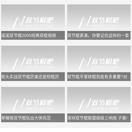
诺诺双节棍2005经典双棍视频
双节棍表演，你要记住这样的一套
规律，又专业又好看
街头实战双节棍厉害还是短棍厉
双节棍平掌转棍到底有多重要?对
害？
于初学者够用了!
草帽哥双节棍玩出大侠风范
深圳双节棍联盟超级三响炮 子豪/
鬼浩/追风龙