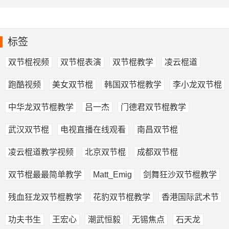
nunchaku &amp; kama
电影画面神同步
标签
双节棍视频
双节棍表演
双节棍教学
凌云棍道
跑酷视频
美女双节棍
韩国双节棍教学
李小龙双节棍
中华龙双节棍教学
吕一杰
门德君双节棍教学
武汉双节棍
电视直播在线观看
南昌双节棍
凌云棍道教学视频
北京双节棍
成都双节棍
双节棍最最简单教学
Matt_Emig
剑舞狂沙双节棍教学
残血狂龙双节棍教学
花豹双节棍教学
香港国际武术节
功夫书生
王宏心
潮武恒毅
无锡焦点
石天龙