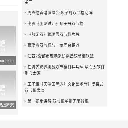
第二
发布：2016-05-24
周杰伦香港演唱会 甄子丹双节棍助阵
中南财经政法大学工商毕业
典礼双节棍表演
电影《肥龙过江》甄子丹双节棍
发布：2016-04-28
《战无双》蒋璐霞双节棍片段
蒋璐霞双节棍与一龙同台相遇
江西2套都市现场采访南昌双节棍联盟
or to
任贤齐跨界挑战双节棍打乒乓球 从心太软打
到心太硬
王子鲲《天津国际少儿文化艺术节》闭幕式
双节棍表演
第一视角讲解 双节棍单指无限转棍
夜战舞双