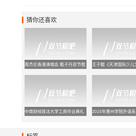
猜你还喜欢
周杰伦香港演唱会 甄子丹双节棍
王子鲲《天津国际少儿
助阵
节》闭幕式双节棍表演
中南财经政法大学工商毕业典礼
2015年惠州学院外语系
双节棍表演
棍表演