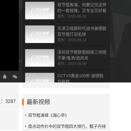
双节棍表演，你要记住这样
的一套规律，又专业又好看
发布：2020-06-22
天津卫视跨时代战书谢德胜
双节棍打羽毛球
发布：2020-05-14
深圳双节棍联盟超级三响炮
子豪/鬼浩/追风龙
发布：2020-04-09
CCTV3黄金100秒 谢德胜
双截棍
发布：2019-09-22
双截棍冠军谢德胜亮相非诚
：3287
最新视频
勿扰 高冷范“无视”孟非
发布：2019-09-22
双节棍演绎《湖心亭》
兰州交通大学风云棍社
​盘点动作片中的双节棍四大排行，甄子丹排
honor to the end