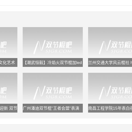
文化艺术
【潮武恒毅】冷焰火双节棍加led
兰州交通大学风云棍社 hon
舞狮
the end
迎新 双节
广州潘迪双节棍"王者会盟"表演
南昌工程学院15年表白
视频
节棍表演