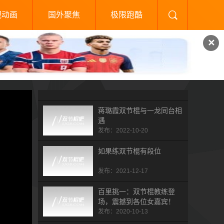
视动画
国外聚焦
极限跑酷
✕
蒋璐霞双节棍与一龙同台相
遇
发布：2022-10-20
如果练双节棍有段位
发布：2021-12-17
百里挑一：双节棍教练登
场，震撼到各位女嘉宾！
发布：2020-10-13