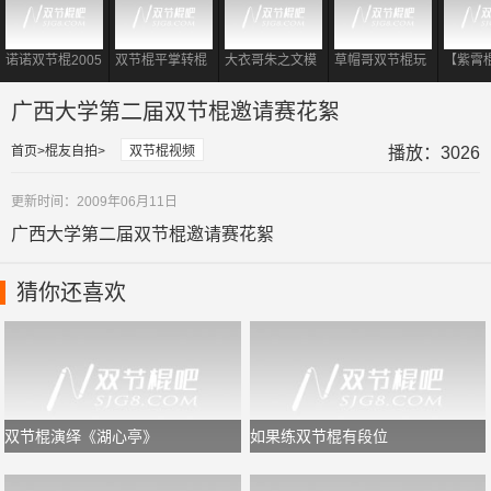
诺诺双节棍2005
双节棍平掌转棍
大衣哥朱之文模
草帽哥双节棍玩
【紫霄
经典双棍视频
到底有多重要?
仿李小龙 现场耍
出大侠风范
霄II：
对于初学者够用
起双节棍表演
广西大学第二届双节棍邀请赛花絮
了!
首页
棍友自拍
双节棍视频
播放：3026
更新时间：2009年06月11日
广西大学第二届双节棍邀请赛花絮
猜你还喜欢
双节棍演绎《湖心亭》
如果练双节棍有段位