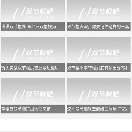
诺诺双节棍2005经典双棍视频
双节棍表演，你要记住这样的一套
规律，又专业又好看
街头实战双节棍厉害还是短棍厉
双节棍平掌转棍到底有多重要?对
害？
于初学者够用了!
草帽哥双节棍玩出大侠风范
深圳双节棍联盟超级三响炮 子豪/
鬼浩/追风龙