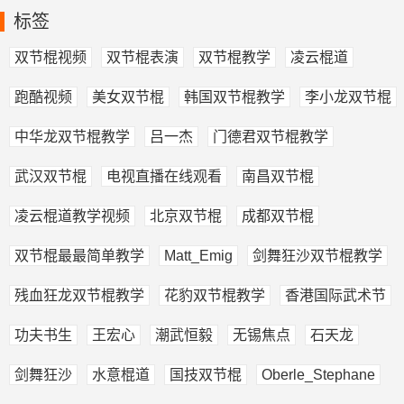
标签
双节棍视频
双节棍表演
双节棍教学
凌云棍道
跑酷视频
美女双节棍
韩国双节棍教学
李小龙双节棍
中华龙双节棍教学
吕一杰
门德君双节棍教学
武汉双节棍
电视直播在线观看
南昌双节棍
凌云棍道教学视频
北京双节棍
成都双节棍
双节棍最最简单教学
Matt_Emig
剑舞狂沙双节棍教学
残血狂龙双节棍教学
花豹双节棍教学
香港国际武术节
功夫书生
王宏心
潮武恒毅
无锡焦点
石天龙
剑舞狂沙
水意棍道
国技双节棍
Oberle_Stephane