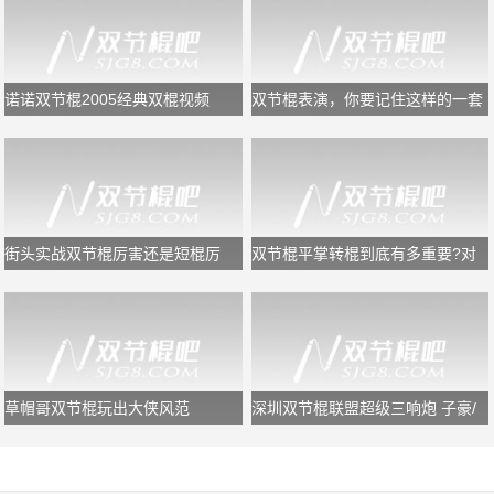
诺诺双节棍2005经典双棍视频
双节棍表演，你要记住这样的一套
规律，又专业又好看
街头实战双节棍厉害还是短棍厉
双节棍平掌转棍到底有多重要?对
害？
于初学者够用了!
草帽哥双节棍玩出大侠风范
深圳双节棍联盟超级三响炮 子豪/
鬼浩/追风龙