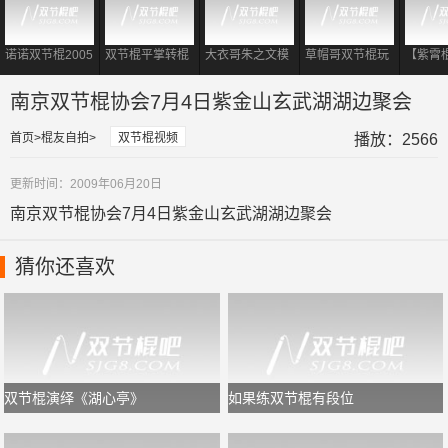
诺诺双节棍2005
双节棍平掌转棍
大衣哥朱之文模
草帽哥双节棍玩
【紫霄
经典双棍视频
到底有多重要?
仿李小龙 现场耍
出大侠风范
霄II：
对于初学者够用
起双节棍表演
南京双节棍协会7月4日紫金山玄武湖湖边聚会
了!
首页
棍友自拍
双节棍视频
播放：2566
更新时间：2009年06月20日
南京双节棍协会7月4日紫金山玄武湖湖边聚会
猜你还喜欢
双节棍演绎《湖心亭》
如果练双节棍有段位