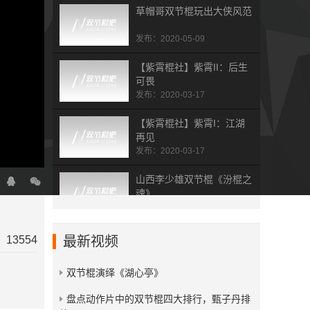
草帽哥双节棍玩出大侠风范
发布：2020-05-09
【紫霄棍社】紫霄II：后生
可畏
发布：2020-03-17
【紫霄棍社】紫霄I：江湖
再见
发布：2020-03-17
山西李少雄双节棍《汾棍之
魂》
发布：2019-07-19
杭州双节棍总会五周年表演
13554
最新视频
集
发布：2019-02-01
双节棍演绎《湖心亭》
拾梦人 dream picker
​盘点动作片中的双节棍四大排行，甄子丹排