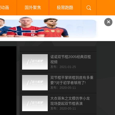
视动画
国外聚焦
极限跑酷
✕
诺诺双节棍2005经典双棍
视频
发布：2021-01-25
双节棍平掌转棍到底有多重
要?对于初学者够用了!
发布：2020-05-11
大衣哥朱之文模仿李小龙
现场耍起双节棍表演
发布：2020-05-11