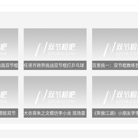
南昌双节棍
任贤齐跨界挑战双节棍打乒乓球
百里挑一：双节棍教练
从心太软打到心太硬
撼到各位女嘉宾！
德胜双节
大衣哥朱之文模仿李小龙 现场耍
《笑傲江湖》小朋友学
起双节棍表演
双截棍