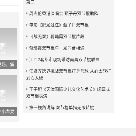
第二
发布：2018-05-04
周杰伦香港演唱会 甄子丹双节棍助阵
残血狂龙双节棍视频小合集
电影《肥龙过江》甄子丹双节棍
发布：2017-09-09
《战无双》蒋璐霞双节棍片段
蒋璐霞双节棍与一龙同台相遇
江西2套都市现场采访南昌双节棍联盟
登场，震
任贤齐跨界挑战双节棍打乒乓球 从心太软打
到心太硬
王子鲲《天津国际少儿文化艺术节》闭幕式
双节棍表演
第一视角讲解 双节棍单指无限转棍
李小龙耍