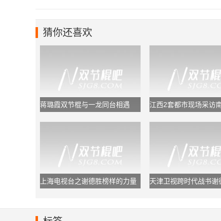
猜你还喜欢
蒋璐霞双节棍与一龙同台相遇
江西2套都市现场采访
联盟
上海电视台之谢德胜榜样的力量
天津卫视跨时代战书谢
棍打羽毛球