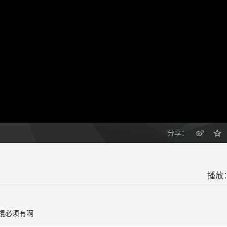
分享：
播放：
节棍必须有啊