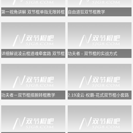
第一视角讲解 双节棍单指无限转棍
自由道狂双节棍教学
详细解说凌云棍道魂牵套路 双节棍
功夫者 - 双节棍的实战方式
教学
功夫者－双节棍搭腕转棍教学
2.19凌云·权霸-花式双节棍小套路
慢镜教学