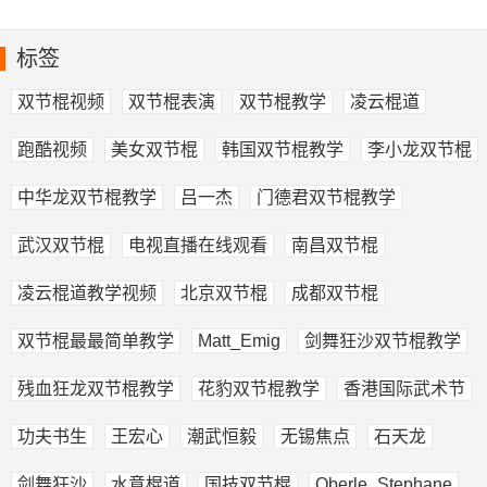
标签
双节棍视频
双节棍表演
双节棍教学
凌云棍道
跑酷视频
美女双节棍
韩国双节棍教学
李小龙双节棍
中华龙双节棍教学
吕一杰
门德君双节棍教学
武汉双节棍
电视直播在线观看
南昌双节棍
凌云棍道教学视频
北京双节棍
成都双节棍
双节棍最最简单教学
Matt_Emig
剑舞狂沙双节棍教学
残血狂龙双节棍教学
花豹双节棍教学
香港国际武术节
功夫书生
王宏心
潮武恒毅
无锡焦点
石天龙
剑舞狂沙
水意棍道
国技双节棍
Oberle_Stephane