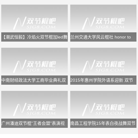
阵
节》闭幕式双节棍表演
【潮武恒毅】冷焰火双节棍加led舞
兰州交通大学风云棍社 honor to
狮
the end
中南财经政法大学工商毕业典礼双
2015年惠州学院外语系迎新 双节
节棍表演
棍表演
广州潘迪双节棍"王者会盟"表演视
南昌工程学院15年表白夜战舞双节
频
棍表演