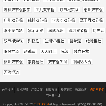
瀚枫双节棍教学
少儿双节棍
双节棍实战
惠州双节棍
广州双节棍
纯粹双节棍
李炎才双节棍
甄子丹双节棍
李小龙电影
紫陌无双
凤武九州
深圳双节棍
功夫者
双节棍游戏
谢德胜
兰州V3棍社
警拳道
绝地棍社
临风棍道
赵战军
天天向上
鬼泣
残血狂龙
杭州双节棍
紫霄棍社
双节棍失误
中国达人秀
河海棍道
关于棍吧
版权声明
广告合作
视频投稿
友情链接
新浪微博
购买双节棍
阿里云主机
Copyright © 2007-
2026
SJG8.COM
All Rights Reserved.
晋ICP备19008179号