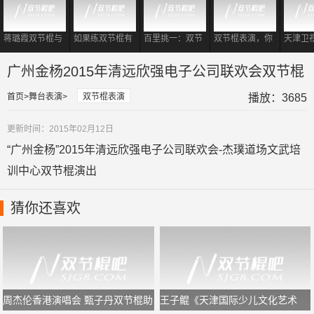
蒋璐霞双节棍与
如果练双节棍有
百里挑一：双节
双节棍表演，你
天津卫
一龙同台相遇
段位
棍教练登场，震
要记住这样的一
战书谢
撼到各位女嘉
套规律，又专业
棍打羽
广州金杨2015年清远欣强电子公司联欢会双节棍
宾！
又好看
表演
首页
舞台表演
双节棍表演
播放：3685
更新时间：2015年02月12日
“广州金杨”2015年清远欣强电子公司联欢会-杰璞道场文武培
训中心双节棍演出
猜你还喜欢
周杰伦香港演唱会 甄子丹双节棍助
王子鲲《天津国际少儿文化艺术