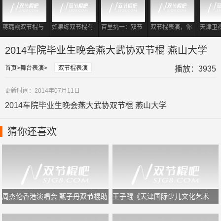
蒋璐霞双节棍与
如果练双节棍有
百里挑一：双节
双节棍表演，你
天津卫
一龙同台相遇
段位
棍教练登场，震
要记住这样的一
战书谢
撼到各位女嘉
套规律，又专业
棍打羽
2014车院毕业生晚会燕大武协双节棍 燕山大学
宾！
又好看
首页
舞台表演
双节棍表演
播放：3935
更新时间：2014年07月11日
2014车院毕业生晚会燕大武协双节棍 燕山大学
猜你还喜欢
周杰伦香港演唱会 甄子丹双节棍助
王子鲲《天津国际少儿文化艺术
阵
节》闭幕式双节棍表演