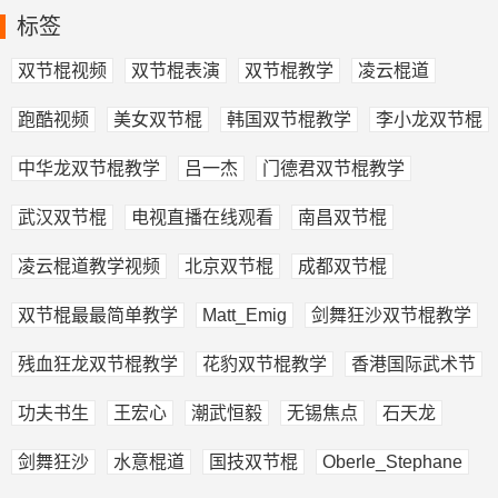
标签
双节棍视频
双节棍表演
双节棍教学
凌云棍道
跑酷视频
美女双节棍
韩国双节棍教学
李小龙双节棍
中华龙双节棍教学
吕一杰
门德君双节棍教学
武汉双节棍
电视直播在线观看
南昌双节棍
凌云棍道教学视频
北京双节棍
成都双节棍
双节棍最最简单教学
Matt_Emig
剑舞狂沙双节棍教学
残血狂龙双节棍教学
花豹双节棍教学
香港国际武术节
功夫书生
王宏心
潮武恒毅
无锡焦点
石天龙
剑舞狂沙
水意棍道
国技双节棍
Oberle_Stephane