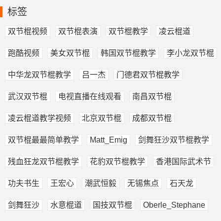
标签
双节棍视频
双节棍表演
双节棍教学
凌云棍道
跑酷视频
美女双节棍
韩国双节棍教学
李小龙双节棍
中华龙双节棍教学
吕一杰
门德君双节棍教学
武汉双节棍
电视直播在线观看
南昌双节棍
凌云棍道教学视频
北京双节棍
成都双节棍
双节棍最最简单教学
Matt_Emig
剑舞狂沙双节棍教学
残血狂龙双节棍教学
花豹双节棍教学
香港国际武术节
功夫书生
王宏心
潮武恒毅
无锡焦点
石天龙
剑舞狂沙
水意棍道
国技双节棍
Oberle_Stephane