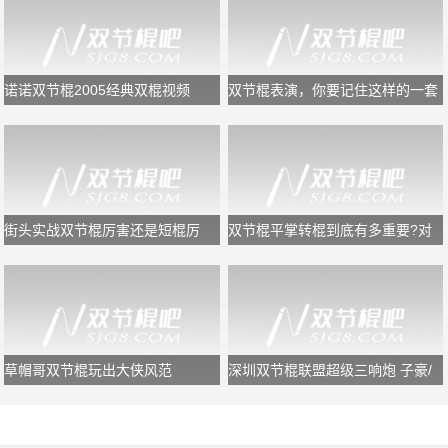
诺诺双节棍2005经典双棍视频
双节棍表演，你要记住这样的一套
规律，又专业又好看
街头实战双节棍厉害还是短棍厉
双节棍平掌转棍到底有多重要?对
害？
于初学者够用了!
草帽哥双节棍玩出大侠风范
深圳双节棍联盟超级三响炮 子豪/
鬼浩/追风龙