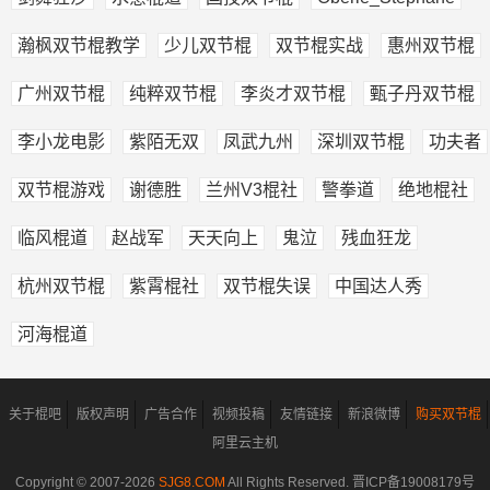
瀚枫双节棍教学
少儿双节棍
双节棍实战
惠州双节棍
广州双节棍
纯粹双节棍
李炎才双节棍
甄子丹双节棍
李小龙电影
紫陌无双
凤武九州
深圳双节棍
功夫者
双节棍游戏
谢德胜
兰州V3棍社
警拳道
绝地棍社
临风棍道
赵战军
天天向上
鬼泣
残血狂龙
杭州双节棍
紫霄棍社
双节棍失误
中国达人秀
河海棍道
关于棍吧
版权声明
广告合作
视频投稿
友情链接
新浪微博
购买双节棍
阿里云主机
Copyright © 2007-
2026
SJG8.COM
All Rights Reserved.
晋ICP备19008179号