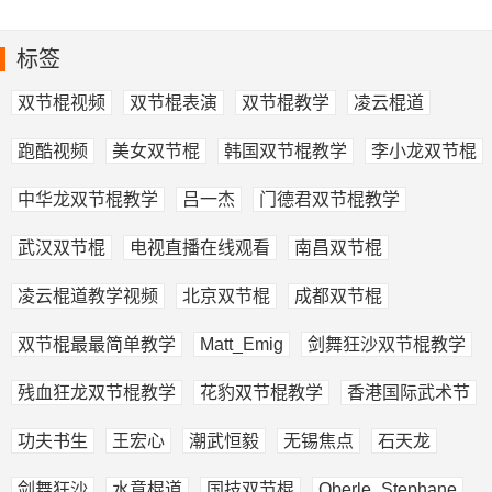
标签
双节棍视频
双节棍表演
双节棍教学
凌云棍道
跑酷视频
美女双节棍
韩国双节棍教学
李小龙双节棍
中华龙双节棍教学
吕一杰
门德君双节棍教学
武汉双节棍
电视直播在线观看
南昌双节棍
凌云棍道教学视频
北京双节棍
成都双节棍
双节棍最最简单教学
Matt_Emig
剑舞狂沙双节棍教学
残血狂龙双节棍教学
花豹双节棍教学
香港国际武术节
功夫书生
王宏心
潮武恒毅
无锡焦点
石天龙
剑舞狂沙
水意棍道
国技双节棍
Oberle_Stephane