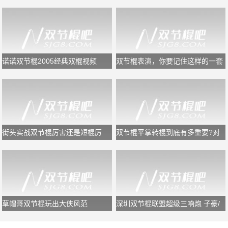
诺诺双节棍2005经典双棍视频
双节棍表演，你要记住这样的一套
规律，又专业又好看
街头实战双节棍厉害还是短棍厉
双节棍平掌转棍到底有多重要?对
害？
于初学者够用了!
草帽哥双节棍玩出大侠风范
深圳双节棍联盟超级三响炮 子豪/
鬼浩/追风龙