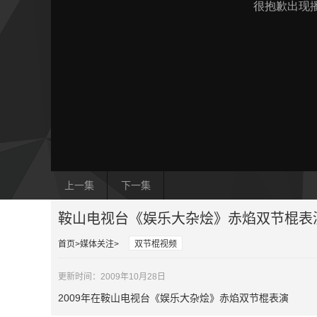
上一集
下一集
鞍山电视台《娱乐大杂烩》赤焰双节棍表
首页
媒体关注
双节棍视频
更新时间：2009年10月28日
2009年在鞍山电视台《娱乐大杂烩》赤焰双节棍表演