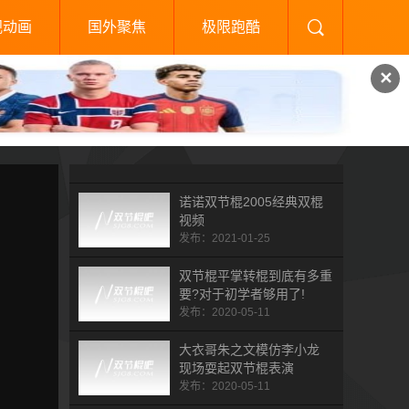
视动画
国外聚焦
极限跑酷
✕
诺诺双节棍2005经典双棍
视频
发布：2021-01-25
双节棍平掌转棍到底有多重
要?对于初学者够用了!
发布：2020-05-11
大衣哥朱之文模仿李小龙
现场耍起双节棍表演
发布：2020-05-11