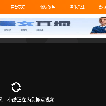
舞台表演
棍法教学
媒体关注
影