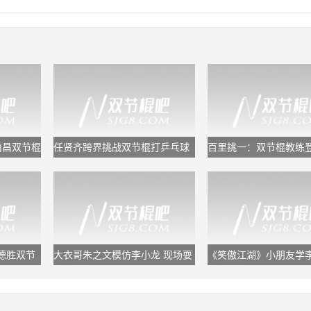
南昌双节棍
任贤齐跨界挑战双节棍打乒乓球
百里挑一：双节棍教练
从心太软打到心太硬
撼到各位女嘉宾！
德胜双节
大衣哥朱之文模仿李小龙 现场耍
《笑傲江湖》小朋友学
起双节棍表演
双截棍