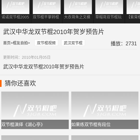
诺诺双节棍2005
双节棍平掌转棍
大衣哥朱之文模
草帽哥双节棍玩
【紫霄
经典双棍视频
到底有多重要?
仿李小龙 现场耍
出大侠风范
霄II：
对于初学者够用
起双节棍表演
武汉中华龙双节棍2010年贺岁预告片
了!
首页
棍友自拍
双节棍视频
武汉双节棍
播放：2731
更新时间：2010年01月05日
武汉中华龙双节棍2010年贺岁预告片
猜你还喜欢
双节棍演绎《湖心亭》
如果练双节棍有段位