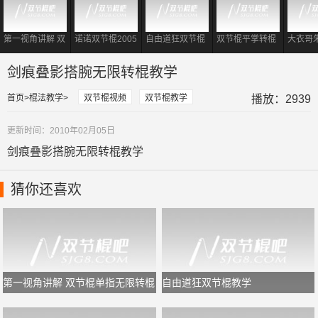
第一视角讲解 双
诺诺双节棍2005
自由道狂双节棍
双节棍平掌转棍
大衣哥
节棍单指无限转
经典双棍视频
教学
到底有多重要?
仿李小
棍
对于初学者够用
起双节
剑痕叠影搭腕无限转棍教学
了!
首页
棍法教学
双节棍视频
双节棍教学
播放：2939
更新时间：2010年02月05日
剑痕叠影搭腕无限转棍教学
猜你还喜欢
第一视角讲解 双节棍单指无限转棍
自由道狂双节棍教学