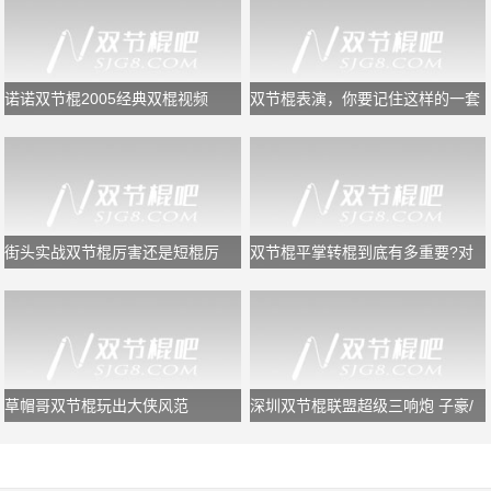
诺诺双节棍2005经典双棍视频
双节棍表演，你要记住这样的一套
规律，又专业又好看
街头实战双节棍厉害还是短棍厉
双节棍平掌转棍到底有多重要?对
害？
于初学者够用了!
草帽哥双节棍玩出大侠风范
深圳双节棍联盟超级三响炮 子豪/
鬼浩/追风龙