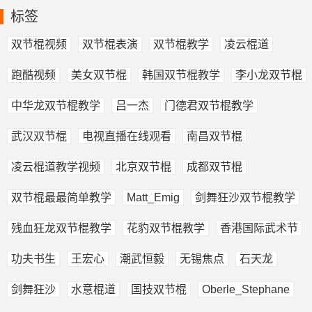
标签
双节棍视频
双节棍表演
双节棍教学
凌云棍道
跑酷视频
美女双节棍
韩国双节棍教学
李小龙双节棍
中华龙双节棍教学
吕一杰
门德君双节棍教学
武汉双节棍
电视直播在线观看
南昌双节棍
凌云棍道教学视频
北京双节棍
成都双节棍
双节棍最最简单教学
Matt_Emig
剑舞狂沙双节棍教学
残血狂龙双节棍教学
花豹双节棍教学
香港国际武术节
功夫书生
王宏心
潮武恒毅
无锡焦点
石天龙
剑舞狂沙
水意棍道
国技双节棍
Oberle_Stephane