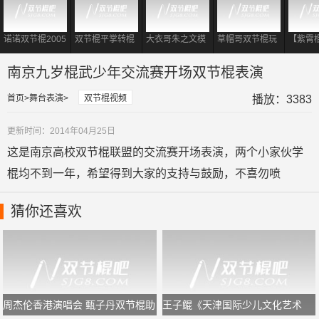
诺诺双节棍2005
双节棍平掌转棍
大衣哥朱之文模
草帽哥双节棍玩
【紫霄
经典双棍视频
到底有多重要?
仿李小龙 现场耍
出大侠风范
霄II：
对于初学者够用
起双节棍表演
南京九岁棍武少年交流赛开场双节棍表演
了!
首页
舞台表演
双节棍视频
播放：3383
更新时间：2014年04月25日
这是南京高校双节棍联盟的交流赛开场表演，两个小家伙学
棍均不到一年，希望得到大家的支持与鼓励，不喜勿喷
猜你还喜欢
周杰伦香港演唱会 甄子丹双节棍助
王子鲲《天津国际少儿文化艺术