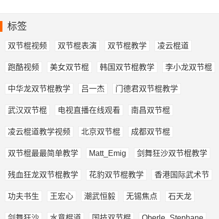
标签
双节棍视频
双节棍表演
双节棍教学
凌云棍道
跑酷视频
美女双节棍
韩国双节棍教学
李小龙双节棍
中华龙双节棍教学
吕一杰
门德君双节棍教学
武汉双节棍
电视直播在线观看
南昌双节棍
凌云棍道教学视频
北京双节棍
成都双节棍
双节棍最最简单教学
Matt_Emig
剑舞狂沙双节棍教学
残血狂龙双节棍教学
花豹双节棍教学
香港国际武术节
功夫书生
王宏心
潮武恒毅
无锡焦点
石天龙
剑舞狂沙
水意棍道
国技双节棍
Oberle_Stephane