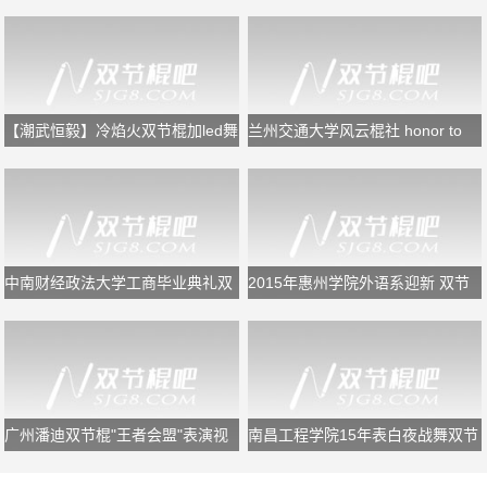
阵
节》闭幕式双节棍表演
【潮武恒毅】冷焰火双节棍加led舞
兰州交通大学风云棍社 honor to
狮
the end
中南财经政法大学工商毕业典礼双
2015年惠州学院外语系迎新 双节
节棍表演
棍表演
广州潘迪双节棍"王者会盟"表演视
南昌工程学院15年表白夜战舞双节
频
棍表演