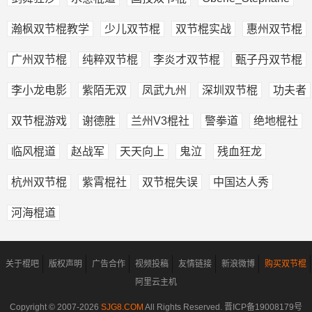
瀚枫双节棍教学
少儿双节棍
双节棍实战
惠州双节棍
广州双节棍
纯粹双节棍
李炎才双节棍
甄子丹双节棍
李小龙电影
紫陌无双
凤武九州
深圳双节棍
功夫者
双节棍游戏
谢德胜
兰州V3棍社
警拳道
绝地棍社
临风棍道
赵战军
天天向上
鬼泣
残血狂龙
杭州双节棍
紫霄棍社
双节棍失误
中国达人秀
河海棍道
关于棍吧
版权声明
广告合作
视频投稿
友情链接
新浪微博
购买双节棍
阿里云主机
Copyright © 2007-
2026
SJG8.COM
All Rights Reserved.
晋ICP备19008179号