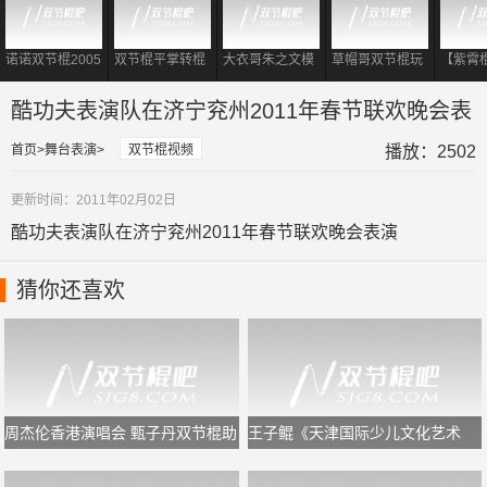
诺诺双节棍2005
双节棍平掌转棍
大衣哥朱之文模
草帽哥双节棍玩
【紫霄
经典双棍视频
到底有多重要?
仿李小龙 现场耍
出大侠风范
霄II：
对于初学者够用
起双节棍表演
酷功夫表演队在济宁兖州2011年春节联欢晚会表
了!
演
首页
舞台表演
双节棍视频
播放：2502
更新时间：2011年02月02日
酷功夫表演队在济宁兖州2011年春节联欢晚会表演
猜你还喜欢
周杰伦香港演唱会 甄子丹双节棍助
王子鲲《天津国际少儿文化艺术
阵
节》闭幕式双节棍表演