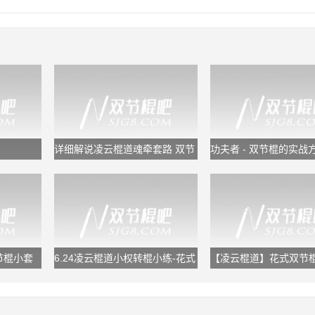
详细解说凌云棍道魂牵套路 双节
功夫者 - 双节棍的实战
棍教学
双节棍小套
6.24凌云棍道小权转棍小练-花式
【凌云棍道】花式双节
双节棍转棍
[指间反弹组合]