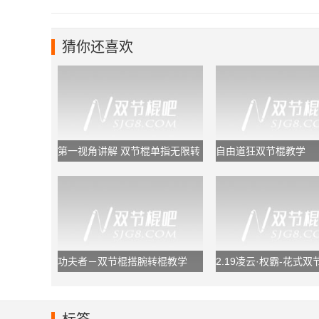
猜你还喜欢
第一视角讲解 双节棍单指无限转
自由道狂双节棍教学
棍
功夫者－双节棍搭腕转棍教学
2.19凌云·权霸-花式
路慢镜教学