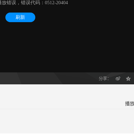
分享：
播放