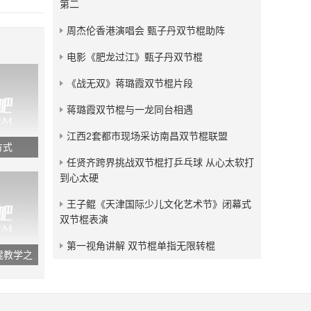
第二
发布：2011-06-26
周杰伦香港演唱会 甄子丹双节棍助阵
门德君双节棍抛棍动作8腋
下抛棍
电影《肥龙过江》甄子丹双节棍
发布：2011-06-26
《战无双》蒋璐霞双节棍片段
蒋璐霞双节棍与一龙同台相遇
江西2套都市现场采访南昌双节棍联盟
方式
任贤齐跨界挑战双节棍打乒乓球 从心太软打
到心太硬
王子鲲《天津国际少儿文化艺术节》闭幕式
双节棍表演
第一视角讲解 双节棍单指无限转棍
棍教学之