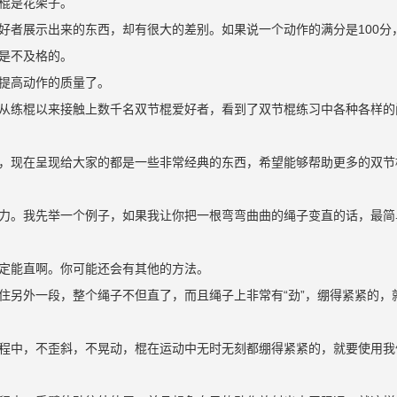
棍是花架子。
好者展示出来的东西，却有很大的差别。如果说一个动作的满分是100分
是不及格的。
提高动作的质量了。
从练棍以来接触上数千名双节棍爱好者，看到了双节棍练习中各种各样的
，现在呈现给大家的都是一些非常经典的东西，希望能够帮助更多的双节
力。我先举一个例子，如果我让你把一根弯弯曲曲的绳子变直的话，最简
定能直啊。你可能还会有其他的方法。
住另外一段，整个绳子不但直了，而且绳子上非常有“劲”，绷得紧紧的，
程中，不歪斜，不晃动，棍在运动中无时无刻都绷得紧紧的，就要使用我