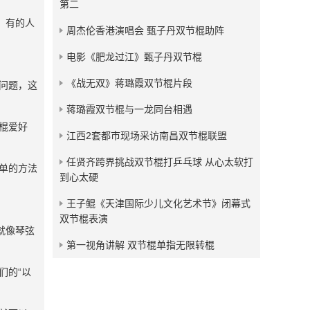
第二
发布：2013-09-02
，有的人
周杰伦香港演唱会 甄子丹双节棍助阵
中华龙规范化双节棍教学之
白蛇吐信组合
电影《肥龙过江》甄子丹双节棍
发布：2013-09-01
《战无双》蒋璐霞双节棍片段
问题，这
蒋璐霞双节棍与一龙同台相遇
棍爱好
江西2套都市现场采访南昌双节棍联盟
任贤齐跨界挑战双节棍打乒乓球 从心太软打
单的方法
到心太硬
王子鲲《天津国际少儿文化艺术节》闭幕式
双节棍表演
就像琴弦
第一视角讲解 双节棍单指无限转棍
们的“以