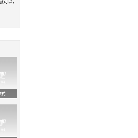
就可以，
方式