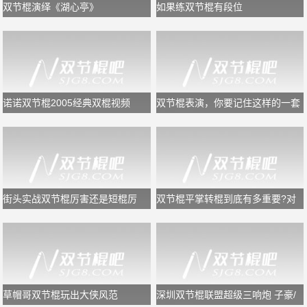
双节棍演绎《湖心亭》
如果练双节棍有段位
诺诺双节棍2005经典双棍视频
双节棍表演，你要记住这样的一套
规律，又专业又好看
街头实战双节棍厉害还是短棍厉
双节棍平掌转棍到底有多重要?对
害？
于初学者够用了!
草帽哥双节棍玩出大侠风范
深圳双节棍联盟超级三响炮 子豪/