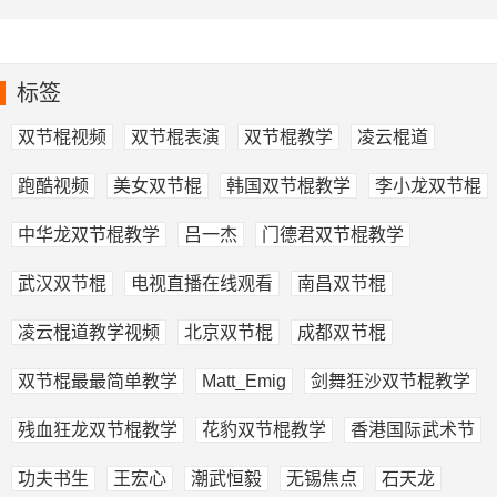
鬼浩/追风龙
标签
双节棍视频
双节棍表演
双节棍教学
凌云棍道
跑酷视频
美女双节棍
韩国双节棍教学
李小龙双节棍
中华龙双节棍教学
吕一杰
门德君双节棍教学
武汉双节棍
电视直播在线观看
南昌双节棍
凌云棍道教学视频
北京双节棍
成都双节棍
双节棍最最简单教学
Matt_Emig
剑舞狂沙双节棍教学
残血狂龙双节棍教学
花豹双节棍教学
香港国际武术节
功夫书生
王宏心
潮武恒毅
无锡焦点
石天龙