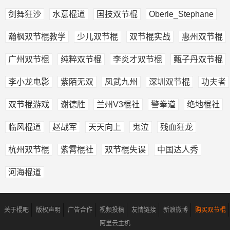
剑舞狂沙
水意棍道
国技双节棍
Oberle_Stephane
瀚枫双节棍教学
少儿双节棍
双节棍实战
惠州双节棍
广州双节棍
纯粹双节棍
李炎才双节棍
甄子丹双节棍
李小龙电影
紫陌无双
凤武九州
深圳双节棍
功夫者
双节棍游戏
谢德胜
兰州V3棍社
警拳道
绝地棍社
临风棍道
赵战军
天天向上
鬼泣
残血狂龙
杭州双节棍
紫霄棍社
双节棍失误
中国达人秀
河海棍道
关于棍吧
版权声明
广告合作
视频投稿
友情链接
新浪微博
购买双节棍
阿里云主机