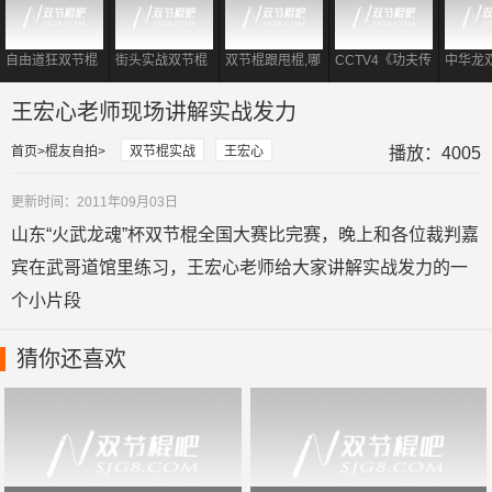
自由道狂双节棍
街头实战双节棍
双节棍跟甩棍,哪
CCTV4《功夫传
中华龙
教学
厉害还是短棍厉
个实战更有威
承》双截棍实战
战演示
害？
力?大部分人都
演示
王宏心老师现场讲解实战发力
错了
首页
棍友自拍
双节棍实战
王宏心
播放：4005
更新时间：2011年09月03日
山东“火武龙魂”杯双节棍全国大赛比完赛，晚上和各位裁判嘉
宾在武哥道馆里练习，王宏心老师给大家讲解实战发力的一
个小片段
猜你还喜欢