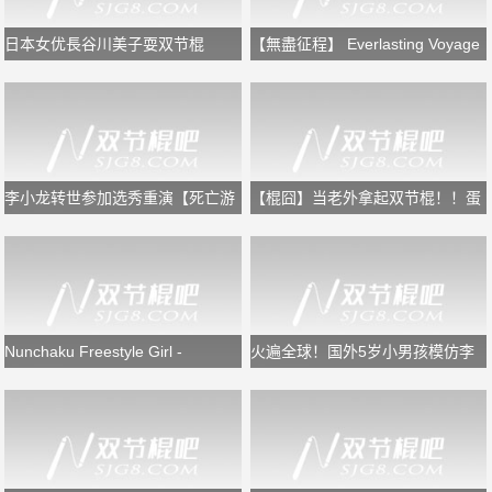
日本女优長谷川美子耍双节棍
【無盡征程】 Everlasting Voyage
李小龙转世参加选秀重演【死亡游
【棍囧】当老外拿起双节棍！！蛋
戏】惊呆评委！
疼的失误！
Nunchaku Freestyle Girl -
火遍全球！国外5岁小男孩模仿李
Nunchaku Master - Martial Arts
小龙双节棍
Nunchaku