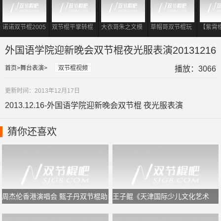
诺诺双节棍2005
双节棍平掌转棍
大衣哥朱之文模
草帽哥双节棍玩
【紫霄
经典双棍视频
到底有多重要?
仿李小龙 现场耍
出大侠风范
霄II：
对于初学者够用
起双节棍表演
外国语学院迎新晚会双节棍夜光服表演20131216
了!
首页
舞台表演
双节棍视频
播放：3066
更新时间：2013年12月17日
2013.12.16-外国语学院迎新晚会双节棍 夜光服表演
猜你还喜欢
周杰伦香港演唱会 甄子丹双节棍助
王子鲲《天津国际少儿文化艺术
阵
节》闭幕式双节棍表演