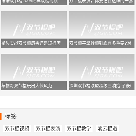
诺诺双节棍2005经典双棍视频
双节棍表演，你要记住这样的一套
规律，又专业又好看
街头实战双节棍厉害还是短棍厉
双节棍平掌转棍到底有多重要?对
害？
于初学者够用了!
草帽哥双节棍玩出大侠风范
深圳双节棍联盟超级三响炮 子豪/
鬼浩/追风龙
标签
双节棍视频
双节棍表演
双节棍教学
凌云棍道