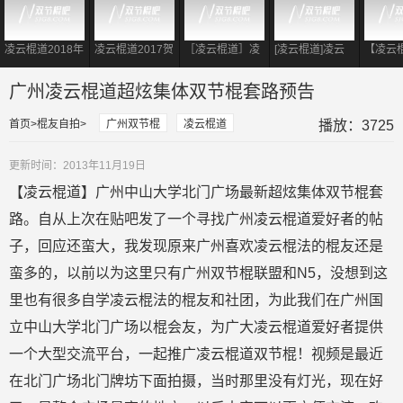
凌云棍道2018年
凌云棍道2017贺
［凌云棍道］凌
[凌云棍道]凌云
【凌云
贺岁片 - 须尽欢3
岁片-须尽欢2
云女汉子养成记
新秀-南宁凌云双
灯下的
－彩爷特训留念
节棍俱乐部
晚上陪
广州凌云棍道超炫集体双节棍套路预告
遇上古
首页
棍友自拍
广州双节棍
凌云棍道
播放：3725
更新时间：2013年11月19日
【凌云棍道】广州中山大学北门广场最新超炫集体双节棍套
路。自从上次在贴吧发了一个寻找广州凌云棍道爱好者的帖
子，回应还蛮大，我发现原来广州喜欢凌云棍法的棍友还是
蛮多的，以前以为这里只有广州双节棍联盟和N5，没想到这
里也有很多自学凌云棍法的棍友和社团，为此我们在广州国
立中山大学北门广场以棍会友，为广大凌云棍道爱好者提供
一个大型交流平台，一起推广凌云棍道双节棍！视频是最近
在北门广场北门牌坊下面拍摄，当时那里没有灯光，现在好