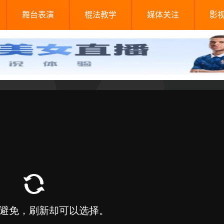
舞台表演
棍法教学
媒体关注
影