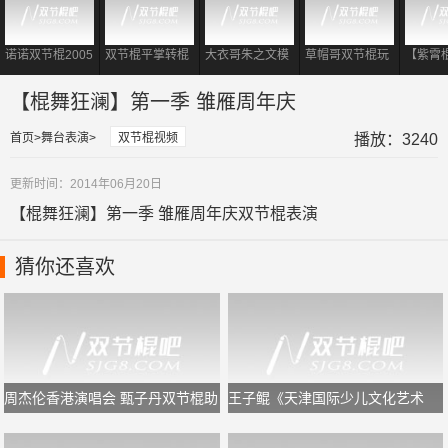
诺诺双节棍2005
双节棍平掌转棍
大衣哥朱之文模
草帽哥双节棍玩
【紫霄
经典双棍视频
到底有多重要?
仿李小龙 现场耍
出大侠风范
霄II：
对于初学者够用
起双节棍表演
【棍舞狂澜】第一季 雏雁周年庆
了!
首页
舞台表演
双节棍视频
播放：3240
更新时间：2014年06月20日
【棍舞狂澜】第一季 雏雁周年庆双节棍表演
猜你还喜欢
周杰伦香港演唱会 甄子丹双节棍助
王子鲲《天津国际少儿文化艺术
阵
节》闭幕式双节棍表演