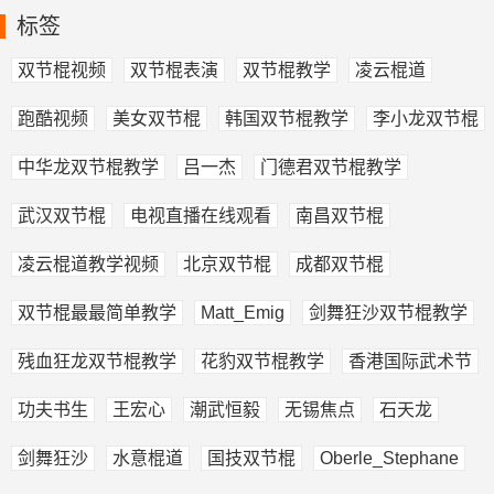
标签
双节棍视频
双节棍表演
双节棍教学
凌云棍道
跑酷视频
美女双节棍
韩国双节棍教学
李小龙双节棍
中华龙双节棍教学
吕一杰
门德君双节棍教学
武汉双节棍
电视直播在线观看
南昌双节棍
凌云棍道教学视频
北京双节棍
成都双节棍
双节棍最最简单教学
Matt_Emig
剑舞狂沙双节棍教学
残血狂龙双节棍教学
花豹双节棍教学
香港国际武术节
功夫书生
王宏心
潮武恒毅
无锡焦点
石天龙
剑舞狂沙
水意棍道
国技双节棍
Oberle_Stephane