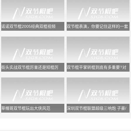
诺诺双节棍2005经典双棍视频
双节棍表演，你要记住这样的一套
规律，又专业又好看
街头实战双节棍厉害还是短棍厉
双节棍平掌转棍到底有多重要?对
害？
于初学者够用了!
草帽哥双节棍玩出大侠风范
深圳双节棍联盟超级三响炮 子豪/
鬼浩/追风龙