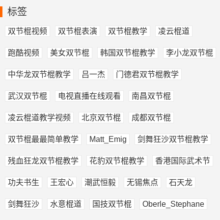
标签
双节棍视频
双节棍表演
双节棍教学
凌云棍道
跑酷视频
美女双节棍
韩国双节棍教学
李小龙双节棍
中华龙双节棍教学
吕一杰
门德君双节棍教学
武汉双节棍
电视直播在线观看
南昌双节棍
凌云棍道教学视频
北京双节棍
成都双节棍
双节棍最最简单教学
Matt_Emig
剑舞狂沙双节棍教学
残血狂龙双节棍教学
花豹双节棍教学
香港国际武术节
功夫书生
王宏心
潮武恒毅
无锡焦点
石天龙
剑舞狂沙
水意棍道
国技双节棍
Oberle_Stephane