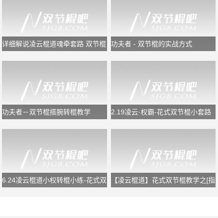
详细解说凌云棍道魂牵套路 双节棍
功夫者 - 双节棍的实战方式
教学
功夫者－双节棍搭腕转棍教学
2.19凌云·权霸-花式双节棍小套路
慢镜教学
6.24凌云棍道小权转棍小练-花式双
【凌云棍道】花式双节棍教学之[指
节棍转棍
间反弹组合]