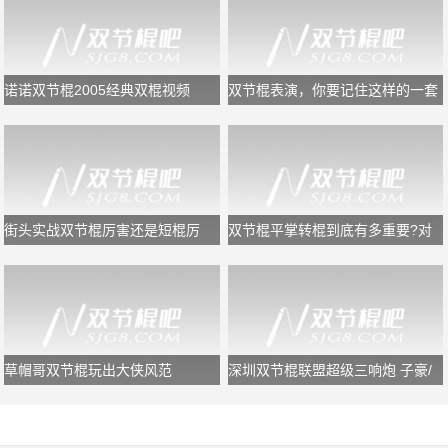
诺诺双节棍2005经典双棍视频
双节棍表演，你要记住这样的一套
规律，又专业又好看
街头实战双节棍厉害还是短棍厉
双节棍平掌转棍到底有多重要?对
害？
于初学者够用了!
草帽哥双节棍玩出大侠风范
深圳双节棍联盟超级三响炮 子豪/
鬼浩/追风龙