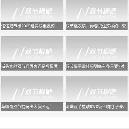
诺诺双节棍2005经典双棍视频
双节棍表演，你要记住这样的一套
规律，又专业又好看
街头实战双节棍厉害还是短棍厉
双节棍平掌转棍到底有多重要?对
害？
于初学者够用了!
草帽哥双节棍玩出大侠风范
深圳双节棍联盟超级三响炮 子豪/
鬼浩/追风龙