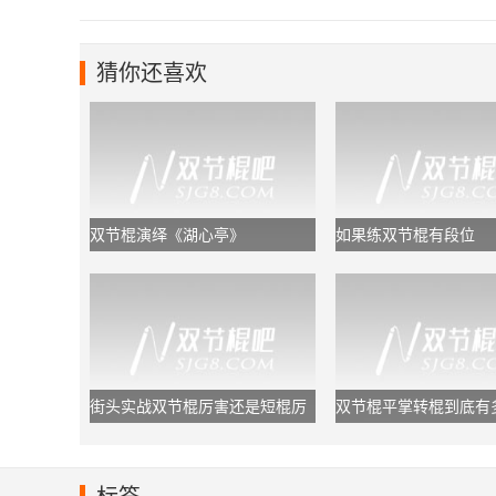
猜你还喜欢
双节棍演绎《湖心亭》
如果练双节棍有段位
街头实战双节棍厉害还是短棍厉
双节棍平掌转棍到底有
害？
于初学者够用了!