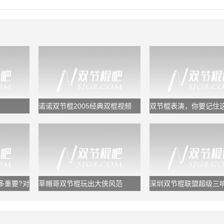
诺诺双节棍2005经典双棍视频
双节棍表演，你要记住
套规律，又专业又好看
多重要?对
草帽哥双节棍玩出大侠风范
深圳双节棍联盟超级三响
鬼浩/追风龙