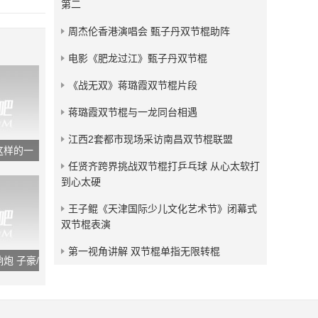
第二
发布：2018-05-04
周杰伦香港演唱会 甄子丹双节棍助阵
残血狂龙双节棍视频小合集
电影《肥龙过江》甄子丹双节棍
发布：2017-09-09
《战无双》蒋璐霞双节棍片段
蒋璐霞双节棍与一龙同台相遇
江西2套都市现场采访南昌双节棍联盟
这样的一
任贤齐跨界挑战双节棍打乒乓球 从心太软打
到心太硬
王子鲲《天津国际少儿文化艺术节》闭幕式
双节棍表演
第一视角讲解 双节棍单指无限转棍
炮 子豪/