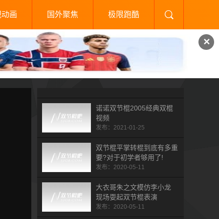
视动画
国外聚焦
极限跑酷
✕
诺诺双节棍2005经典双棍
视频
发布：2021-01-25
双节棍平掌转棍到底有多重
要?对于初学者够用了!
发布：2020-05-11
大衣哥朱之文模仿李小龙
现场耍起双节棍表演
发布：2020-05-11