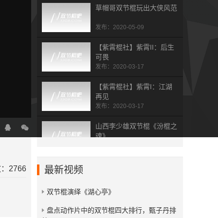
草帽哥双节棍玩出大侠风范
发布：2020-05-09
【紫霄棍社】紫霄II：后生
可畏
发布：2020-03-17
【紫霄棍社】紫霄I：江湖
再见
发布：2020-03-17
山西李少雄双节棍《汾棍之
魂》
发布：2019-07-19
杭州双节棍总会五周年表演
：2766
最新视频
集
发布：2019-02-01
双节棍演绎《湖心亭》
拾梦人 dream picker
​盘点动作片中的双节棍四大排行，甄子丹排