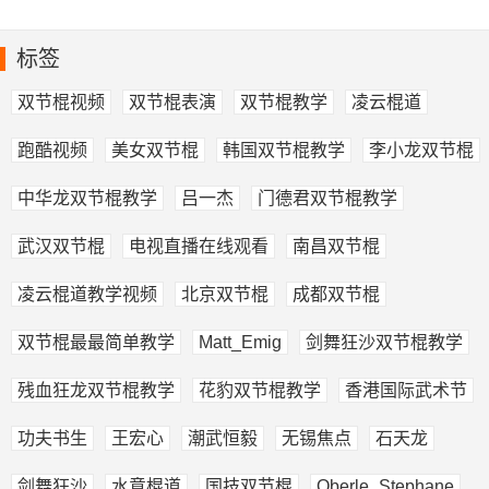
标签
双节棍视频
双节棍表演
双节棍教学
凌云棍道
跑酷视频
美女双节棍
韩国双节棍教学
李小龙双节棍
中华龙双节棍教学
吕一杰
门德君双节棍教学
武汉双节棍
电视直播在线观看
南昌双节棍
凌云棍道教学视频
北京双节棍
成都双节棍
双节棍最最简单教学
Matt_Emig
剑舞狂沙双节棍教学
残血狂龙双节棍教学
花豹双节棍教学
香港国际武术节
功夫书生
王宏心
潮武恒毅
无锡焦点
石天龙
剑舞狂沙
水意棍道
国技双节棍
Oberle_Stephane