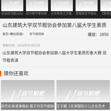
诺诺双节棍2005
双节棍平掌转棍
大衣哥朱之文模
草帽哥双节棍玩
【紫霄
经典双棍视频
到底有多重要?
仿李小龙 现场耍
出大侠风范
霄II：
对于初学者够用
起双节棍表演
山东建筑大学双节棍协会参加第八届大学生素质
了!
形象大赛
首页
舞台表演
双节棍视频
播放：2856
更新时间：2008年05月02日
山东建筑大学双节棍协会参加第八届大学生素质形象大赛 双
节棍表演
猜你还喜欢
周杰伦香港演唱会 甄子丹双节棍助
王子鲲《天津国际少儿文化艺术