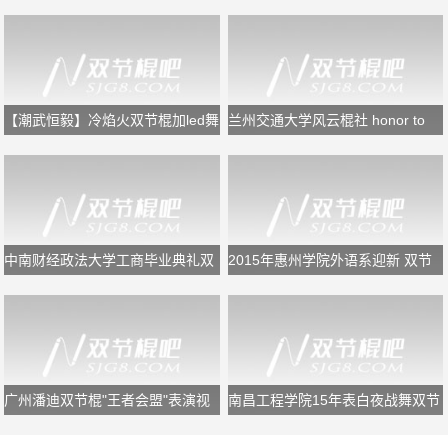
阵
节》闭幕式双节棍表演
【潮武恒毅】冷焰火双节棍加led舞
兰州交通大学风云棍社 honor to
狮
the end
中南财经政法大学工商毕业典礼双
2015年惠州学院外语系迎新 双节
节棍表演
棍表演
广州潘迪双节棍"王者会盟"表演视
南昌工程学院15年表白夜战舞双节
频
棍表演