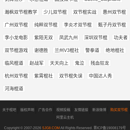
瀚枫双节棍教学
少儿双节棍
双节棍实战
惠州双节棍
广州双节棍
纯粹双节棍
李炎才双节棍
甄子丹双节棍
李小龙电影
紫陌无双
凤武九州
深圳双节棍
功夫者
双节棍游戏
谢德胜
兰州V3棍社
警拳道
绝地棍社
临风棍道
赵战军
天天向上
鬼泣
残血狂龙
杭州双节棍
紫霄棍社
双节棍失误
中国达人秀
河海棍道
关于棍吧
版权声明
广告合作
视频投稿
友情链接
新浪微博
购买双节棍
阿里云主机
Copyright © 2007-
2026
SJG8.COM
All Rights Reserved.
晋ICP备19008179号