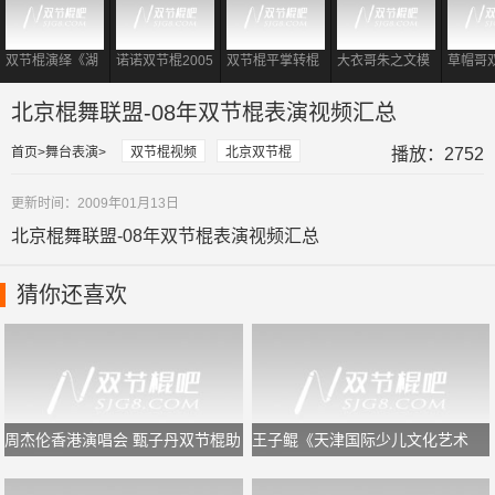
双节棍演绎《湖
诺诺双节棍2005
双节棍平掌转棍
大衣哥朱之文模
草帽哥
心亭》
经典双棍视频
到底有多重要?
仿李小龙 现场耍
出大侠
对于初学者够用
起双节棍表演
北京棍舞联盟-08年双节棍表演视频汇总
了!
首页
舞台表演
双节棍视频
北京双节棍
播放：2752
更新时间：2009年01月13日
北京棍舞联盟-08年双节棍表演视频汇总
猜你还喜欢
周杰伦香港演唱会 甄子丹双节棍助
王子鲲《天津国际少儿文化艺术
阵
节》闭幕式双节棍表演