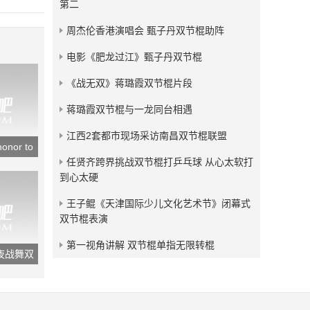
第二
发布：2019-07-19
周杰伦香港演唱会 甄子丹双节棍助阵
杭州双节棍总会五周年表演
集
电影《肥龙过江》甄子丹双节棍
发布：2019-02-01
《战无双》蒋璐霞双节棍片段
蒋璐霞双节棍与一龙同台相遇
江西2套都市现场采访南昌双节棍联盟
or to
任贤齐跨界挑战双节棍打乒乓球 从心太软打
到心太硬
王子鲲《天津国际少儿文化艺术节》闭幕式
双节棍表演
第一视角讲解 双节棍单指无限转棍
夜战舞双