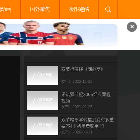
视动画
国外聚焦
极限跑酷
✕
双节棍演绎《湖心亭》
发布：2023-11-28
诺诺双节棍2005经典双棍
视频
发布：2021-01-25
双节棍平掌转棍到底有多重
要?对于初学者够用了!
发布：2020-05-11