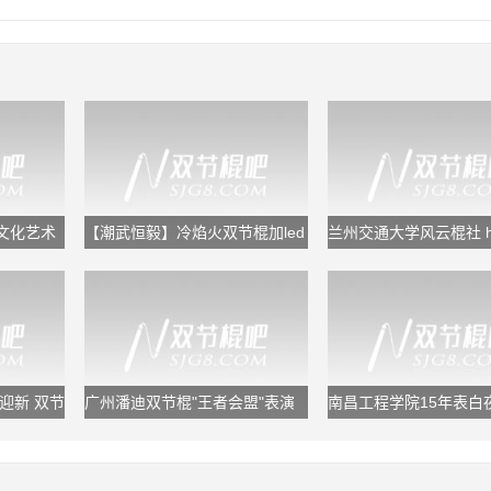
文化艺术
【潮武恒毅】冷焰火双节棍加led
兰州交通大学风云棍社 hon
舞狮
the end
迎新 双节
广州潘迪双节棍"王者会盟"表演
南昌工程学院15年表白
视频
节棍表演