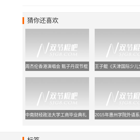
猜你还喜欢
周杰伦香港演唱会 甄子丹双节棍
王子鲲《天津国际少儿
助阵
节》闭幕式双节棍表演
中南财经政法大学工商毕业典礼
2015年惠州学院外语系
双节棍表演
棍表演