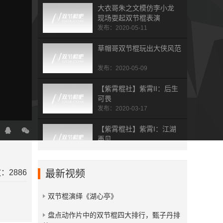
大衣哥朱之文模仿李小龙
现场耍起双节棍表演
发布：2020-05-11
草帽哥双节棍玩出大侠风范
发布：2020-05-09
【紫霄棍社】紫霄II：后生
可畏
发布：2020-03-17
【紫霄棍社】紫霄I：江湖
再见
发布：2020-03-17
北京双节棍棍舞女神杯冠军
：2886
最新视频
选手残月
发布：2020-02-01
双节棍演绎《湖心亭》
山西李少雄双节棍《汾棍之
​盘点动作片中的双节棍四大排行，甄子丹排
魂》