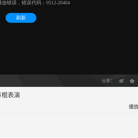
分享：
节棍表演
播放