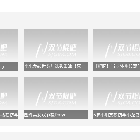
ng
李小龙转世参加选秀重演【死亡
【棍囧】当老外拿起双
游戏】惊呆评委！
蛋疼的失误！
男孩模仿李
国外美女双节棍Darya
5岁小朋友模仿李小龙
Danausova nunchaku &amp;
与电影画面神同步
kama