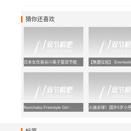
猜你还喜欢
日本女优長谷川美子耍双节棍
【無盡征程】 Everlasti
Voyage
Nunchaku Freestyle Girl -
火遍全球！国外5岁小
Nunchaku Master - Martial Arts
小龙双节棍
Nunchaku