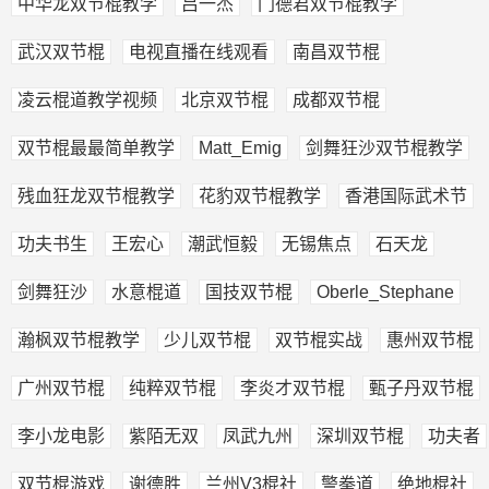
中华龙双节棍教学
吕一杰
门德君双节棍教学
武汉双节棍
电视直播在线观看
南昌双节棍
凌云棍道教学视频
北京双节棍
成都双节棍
双节棍最最简单教学
Matt_Emig
剑舞狂沙双节棍教学
残血狂龙双节棍教学
花豹双节棍教学
香港国际武术节
功夫书生
王宏心
潮武恒毅
无锡焦点
石天龙
剑舞狂沙
水意棍道
国技双节棍
Oberle_Stephane
瀚枫双节棍教学
少儿双节棍
双节棍实战
惠州双节棍
广州双节棍
纯粹双节棍
李炎才双节棍
甄子丹双节棍
李小龙电影
紫陌无双
凤武九州
深圳双节棍
功夫者
双节棍游戏
谢德胜
兰州V3棍社
警拳道
绝地棍社