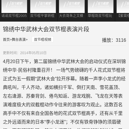
诺诺双节棍2005
双节棍平掌转棍
大衣哥朱之文模
草帽哥双节棍玩
【紫霄
经典双棍视频
到底有多重要?
仿李小龙 现场耍
出大侠风范
霄II：
对于初学者够用
起双节棍表演
锦绣中华武林大会双节棍表演片段
了!
首页
舞台表演
双节棍视频
播放：3116
更新时间：2014年05月10日
4月20日下午，第二届锦绣中华武林大会的启动仪式在深圳锦
绣中华·民俗村隆重召开！ 一场气势磅礴的千人花式双节棍将
正式为五一假期“武林大会”拉开序幕。随着一声李小龙式的经
典吼叫，千人齐动，诸如横扫千军、倒打天南、雪花盖顶、
左右逢源、苏秦背剑、倦鸟知返、游龙戏腕、飞龙在天等表
演难度极大的双截棍动作令往来的游客叹为观止。这数百名
高手中不仅有来自全国各地的花式双节棍高手，还有从千里
之外远道而来的日本“李小龙迷”；不仅有铁骨铮铮的须眉硬