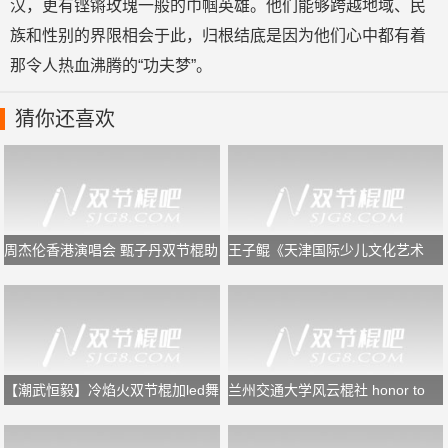
汉，更有铿锵玫瑰一般的巾帼英雄。他们能够跨越地域、民
族和性别的界限相会于此，归根结底是因为他们心中都有着
那令人热血沸腾的“功夫梦”。
猜你还喜欢
周杰伦香港演唱会 甄子丹双节棍助
王子鲲《天津国际少儿文化艺术
阵
节》闭幕式双节棍表演
【潮武恒毅】冷焰火双节棍加led舞
兰州交通大学风云棍社 honor to
狮
the end