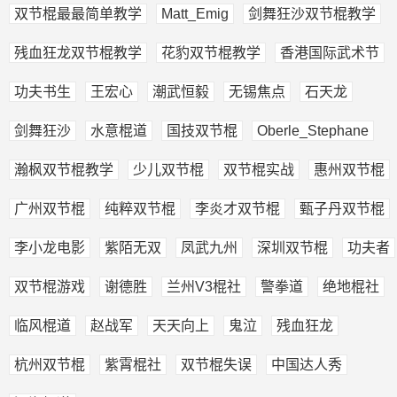
双节棍最最简单教学
Matt_Emig
剑舞狂沙双节棍教学
残血狂龙双节棍教学
花豹双节棍教学
香港国际武术节
功夫书生
王宏心
潮武恒毅
无锡焦点
石天龙
剑舞狂沙
水意棍道
国技双节棍
Oberle_Stephane
瀚枫双节棍教学
少儿双节棍
双节棍实战
惠州双节棍
广州双节棍
纯粹双节棍
李炎才双节棍
甄子丹双节棍
李小龙电影
紫陌无双
凤武九州
深圳双节棍
功夫者
双节棍游戏
谢德胜
兰州V3棍社
警拳道
绝地棍社
临风棍道
赵战军
天天向上
鬼泣
残血狂龙
杭州双节棍
紫霄棍社
双节棍失误
中国达人秀