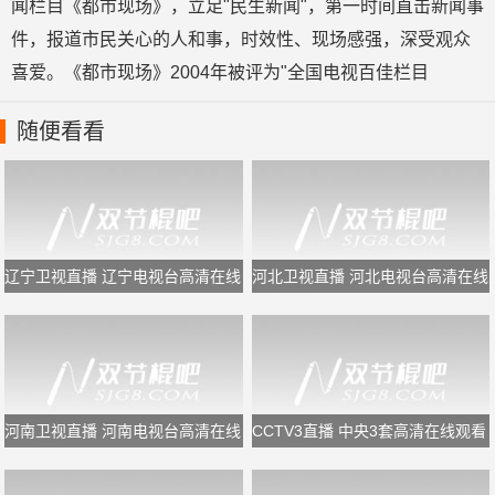
闻栏目《都市现场》，立足"民生新闻"，第一时间直击新闻事
件，报道市民关心的人和事，时效性、现场感强，深受观众
喜爱。《都市现场》2004年被评为"全国电视百佳栏目
随便看看
辽宁卫视直播 辽宁电视台高清在线
河北卫视直播 河北电视台高清在线
观看
观看
河南卫视直播 河南电视台高清在线
CCTV3直播 中央3套高清在线观看
观看