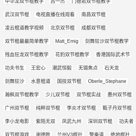
中华龙双节棍教学
吕一杰
门德君双节棍教学
武汉双节棍
电视直播在线观看
南昌双节棍
凌云棍道教学视频
北京双节棍
成都双节棍
双节棍最最简单教学
Matt_Emig
剑舞狂沙双节棍教学
残血狂龙双节棍教学
花豹双节棍教学
香港国际武术节
功夫书生
王宏心
潮武恒毅
无锡焦点
石天龙
剑舞狂沙
水意棍道
国技双节棍
Oberle_Stephane
瀚枫双节棍教学
少儿双节棍
双节棍实战
惠州双节棍
广州双节棍
纯粹双节棍
李炎才双节棍
甄子丹双节棍
李小龙电影
紫陌无双
凤武九州
深圳双节棍
功夫者
双节棍游戏
谢德胜
兰州V3棍社
警拳道
绝地棍社