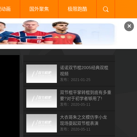
视动画
国外聚焦
极限跑酷
✕
诺诺双节棍2005经典双棍
视频
发布：2021-01-25
双节棍平掌转棍到底有多重
要?对于初学者够用了!
发布：2020-05-11
大衣哥朱之文模仿李小龙
现场耍起双节棍表演
发布：2020-05-11