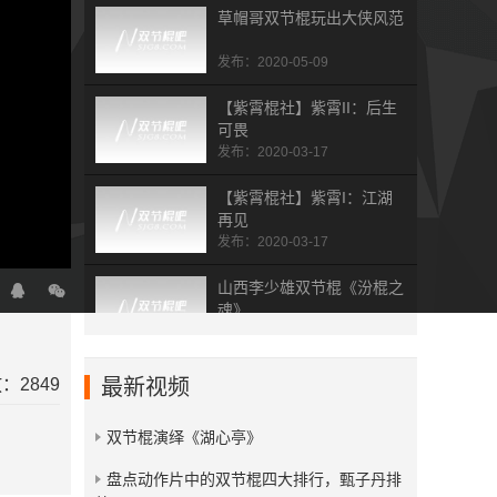
草帽哥双节棍玩出大侠风范
发布：2020-05-09
【紫霄棍社】紫霄II：后生
可畏
发布：2020-03-17
【紫霄棍社】紫霄I：江湖
再见
发布：2020-03-17
山西李少雄双节棍《汾棍之
魂》
发布：2019-07-19
杭州双节棍总会五周年表演
：2849
最新视频
集
发布：2019-02-01
双节棍演绎《湖心亭》
拾梦人 dream picker
​盘点动作片中的双节棍四大排行，甄子丹排