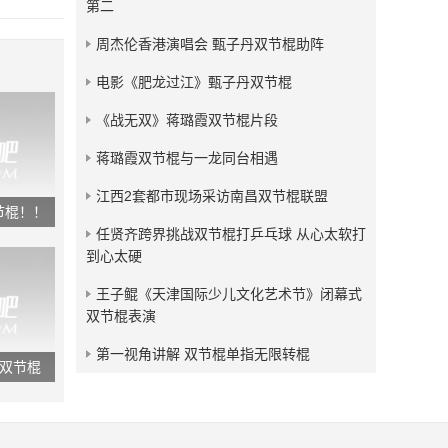
第二
发布：2018-05-04
周杰伦香港演唱会 甄子丹双节棍助阵
残血狂龙双节棍视频小合集
电影《肥龙过江》甄子丹双节棍
发布：2017-09-09
《战无双》蒋璐霞双节棍片段
蒋璐霞双节棍与一龙同台相遇
江西2套都市现场采访南昌双节棍联盟
节棍！！
任贤齐跨界挑战双节棍打乒乓球 从心太软打
到心太硬
王子鲲《天津国际少儿文化艺术节》闭幕式
双节棍表演
第一视角讲解 双节棍单指无限转棍
耍双节棍