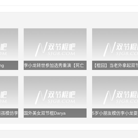
ng
李小龙转世参加选秀重演【死亡
【棍囧】当老外拿起双
游戏】惊呆评委！
蛋疼的失误！
男孩模仿李
国外美女双节棍Darya
5岁小朋友模仿李小龙
Danausova nunchaku &amp;
与电影画面神同步
kama