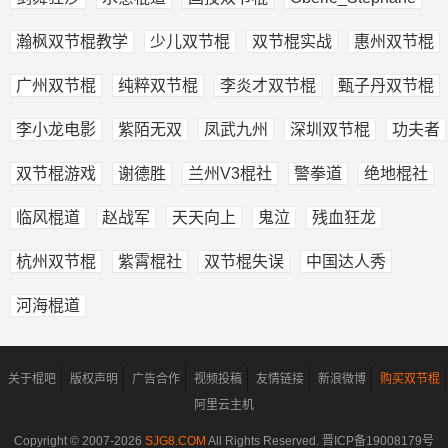
瀚枫双节棍教学
少儿双节棍
双节棍实战
惠州双节棍
广州双节棍
纯粹双节棍
李炎才双节棍
甄子丹双节棍
李小龙电影
紫陌无双
凤武九州
深圳双节棍
功夫者
双节棍游戏
谢德胜
兰州V3棍社
警拳道
绝地棍社
临风棍道
赵战军
天天向上
鬼泣
残血狂龙
杭州双节棍
紫霄棍社
双节棍失误
中国达人秀
河海棍道
关于棍吧
版权声明
广告合作
视频投稿
友情链接
新浪微博
购买双节棍
阿里云主机
Copyright © 2007-
2026
SJG8.COM
All Rights Reserved.
晋ICP备19008179号