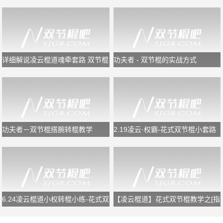
详细解说凌云棍道魂牵套路 双节棍
功夫者 - 双节棍的实战方式
教学
功夫者－双节棍搭腕转棍教学
2.19凌云·权霸-花式双节棍小套路
慢镜教学
6.24凌云棍道小权转棍小练-花式双
【凌云棍道】花式双节棍教学之[指
节棍转棍
间反弹组合]